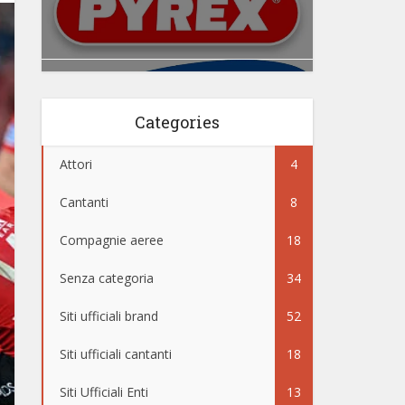
Categories
Attori
4
Cantanti
8
Compagnie aeree
18
Senza categoria
34
Siti ufficiali brand
52
Siti ufficiali cantanti
18
Siti Ufficiali Enti
13