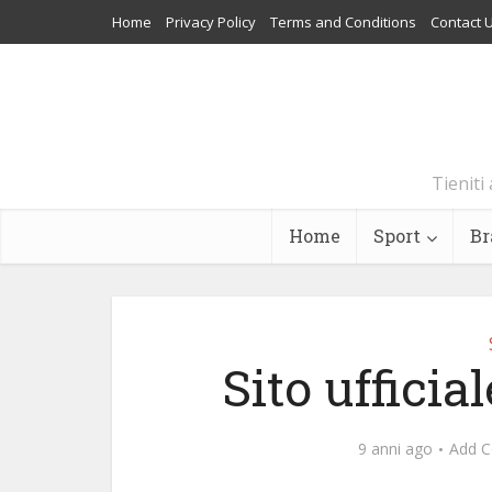
Home
Privacy Policy
Terms and Conditions
Contact 
Tieniti 
Home
Sport
Br
Sito uffici
9 anni ago
Add 