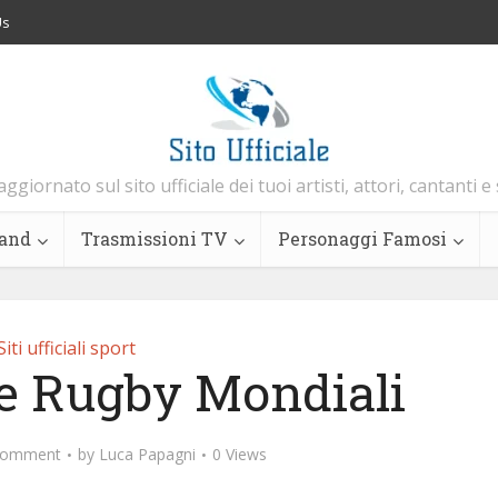
Us
aggiornato sul sito ufficiale dei tuoi artisti, attori, cantanti e
and
Trasmissioni TV
Personaggi Famosi
Siti ufficiali sport
ale Rugby Mondiali
Comment
by
Luca Papagni
0 Views