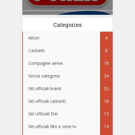
Categories
Attori
4
Cantanti
8
Compagnie aeree
18
Senza categoria
34
Siti ufficiali brand
52
Siti ufficiali cantanti
18
Siti Ufficiali Enti
13
Siti ufficiali film e serie tv
14