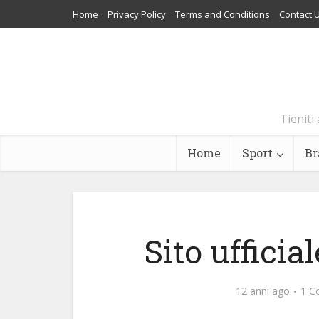
Home
Privacy Policy
Terms and Conditions
Contact 
Tieniti 
Home
Sport
Br
Sito uffic
12 anni ago
1 C