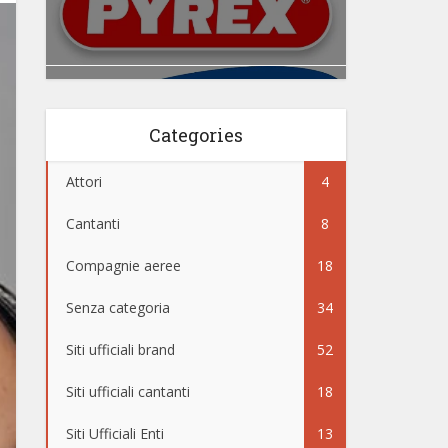
Categories
Attori
4
Cantanti
8
Compagnie aeree
18
Senza categoria
34
Siti ufficiali brand
52
Siti ufficiali cantanti
18
Siti Ufficiali Enti
13