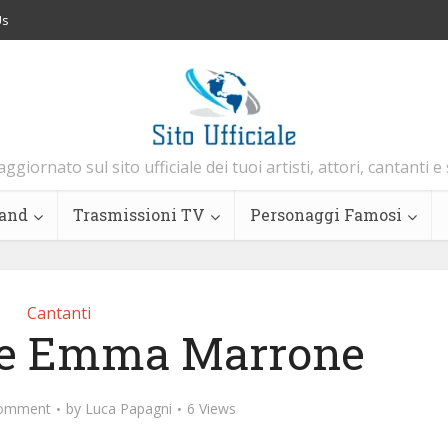
Us
aggiornato sul sito ufficiale dei tuoi artisti, attori, cantanti e
and
Trasmissioni TV
Personaggi Famosi
Cantanti
iale Emma Marrone
omment
by
Luca Papagni
6 Views