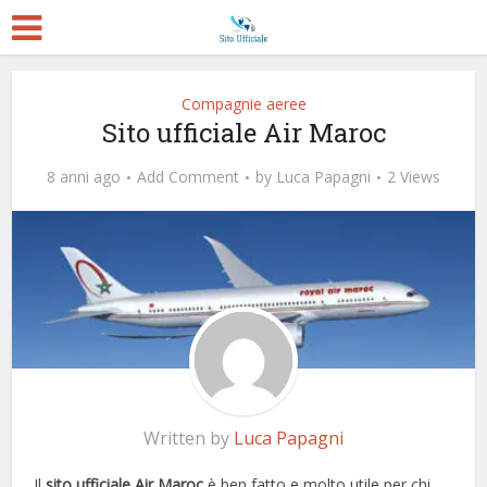
Compagnie aeree
Sito ufficiale Air Maroc
8 anni ago
Add Comment
by
Luca Papagni
2 Views
Written by
Luca Papagni
Il
sito ufficiale Air Maroc
è ben fatto e molto utile per chi