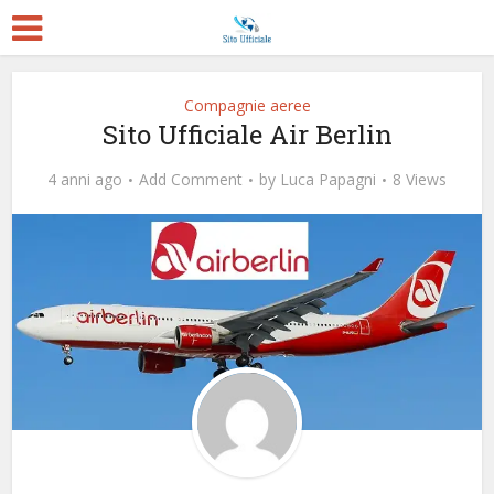
Compagnie aeree
Sito Ufficiale Air Berlin
4 anni ago
Add Comment
by
Luca Papagni
8 Views