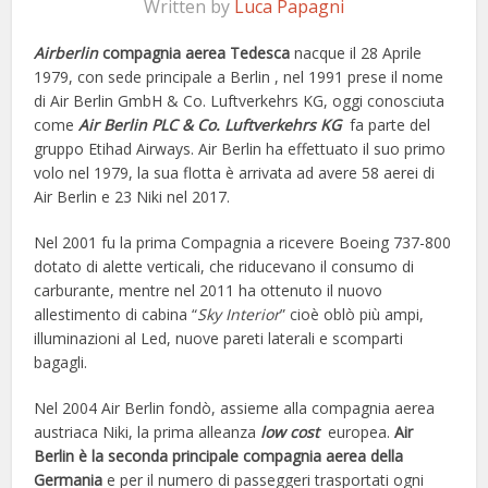
Written by
Luca Papagni
Airberlin
compagnia aerea Tedesca
nacque il 28 Aprile
1979, con sede principale a Berlin , nel 1991 prese il nome
di Air Berlin GmbH & Co. Luftverkehrs KG, oggi conosciuta
come
Air Berlin PLC & Co. Luftverkehrs KG
fa parte del
gruppo Etihad Airways. Air Berlin ha effettuato il suo primo
volo nel 1979, la sua flotta è arrivata ad avere 58 aerei di
Air Berlin e 23 Niki nel 2017.
Nel 2001 fu la prima Compagnia a ricevere Boeing 737-800
dotato di alette verticali, che riducevano il consumo di
carburante, mentre nel 2011 ha ottenuto il nuovo
allestimento di cabina “
Sky Interior
” cioè oblò più ampi,
illuminazioni al Led, nuove pareti laterali e scomparti
bagagli.
Nel 2004 Air Berlin fondò, assieme alla compagnia aerea
austriaca Niki, la prima alleanza
low cost
europea.
Air
Berlin è la seconda principale compagnia aerea della
Germania
e per il numero di passeggeri trasportati ogni