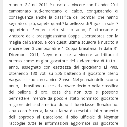
mondo. Già nel 2011 è riuscito a vincere con l’ Under 20 il
campionato sud-americano di calcio, conquistando di
conseguenza anche la classifica dei bomber che hanno
segnato di più, sapete quanti? la bellezza di 9 goal in sole 7
apparizioni. Sempre nello stesso anno, l’ attaccante è
vincitore della prestigiosissima Coppa Libertadores con la
maglia del Santos, e con quest’ ultima squadra è riuscito a
vincere ben 3 campionati e 1 Coppa brasiliana. In data 31
Dicembre 2011, Neymar riesce a vincere addirittura il
premio come miglior giocatore del sud-america di tutto l’
anno, assegnato con esattezza dal quotidiano El País,
ottenendo 130 voti su 206 battendo il giocatore cileno
Vargas e il suo caro amico Ganso. Nel gennaio dello scorso
anno, il brasiliano riesce ad arrivare decimo nella classifica
del pallone d’ oro, cosa che non tutti si possono
permettere, mentre da poco è stato nominato giocatore
migliore del sud-america dopo il fuoriclasse Ronaldinho.
Una cosa è certa, la sua fama è cresciuta dal momento
dell’ approdo al Barcellona. Il
sito ufficiale di Neymar
raccoglie tutte le informazioni aggiornate sul giocatore