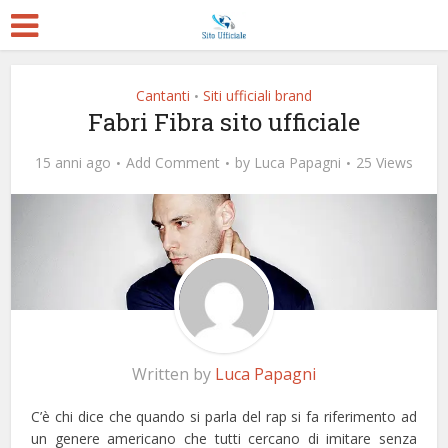
Cantanti
Siti ufficiali brand
•
Fabri Fibra sito ufficiale
15 anni ago
Add Comment
by
Luca Papagni
25 Views
Written by
Luca Papagni
C’è chi dice che quando si parla del rap si fa riferimento ad
un genere americano che tutti cercano di imitare senza