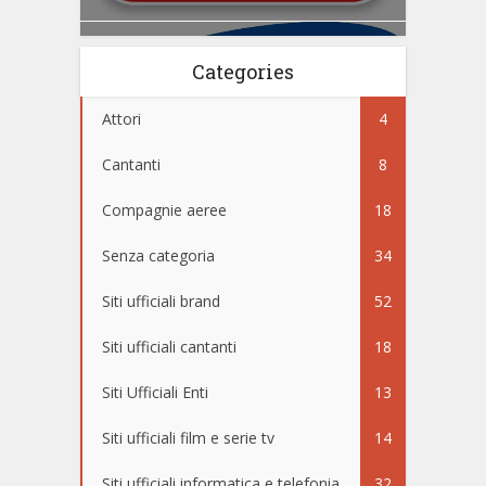
Categories
Attori
4
Cantanti
8
Compagnie aeree
18
Senza categoria
34
Siti ufficiali brand
52
Siti ufficiali cantanti
18
Siti Ufficiali Enti
13
Siti ufficiali film e serie tv
14
Siti ufficiali informatica e telefonia
32