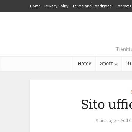
Home
Privacy Policy
Terms and Conditions
Contact 
Tieniti 
Home
Sport
Br
Sito uff
9 anni ago
Add 