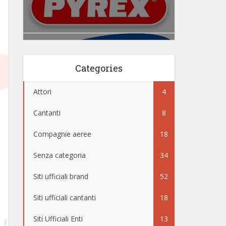
Categories
Attori
4
Cantanti
8
Compagnie aeree
18
Senza categoria
34
Siti ufficiali brand
52
Siti ufficiali cantanti
18
Siti Ufficiali Enti
13