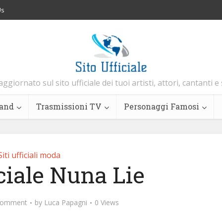
Us
aggiornato sul sito ufficiale dei tuoi artisti, attori, cantanti e
and
Trasmissioni TV
Personaggi Famosi
Siti ufficiali moda
iciale Nuna Lie
Comment
by
Luca Papagni
0 Views